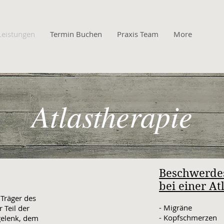
Leistungen
Termin Buchen
Praxis Team
More
Atlastherapie
Beschwerde
bei einer At
 Träger des
- Migräne
 Teil der
- Kopfschmerzen
gelenk, dem