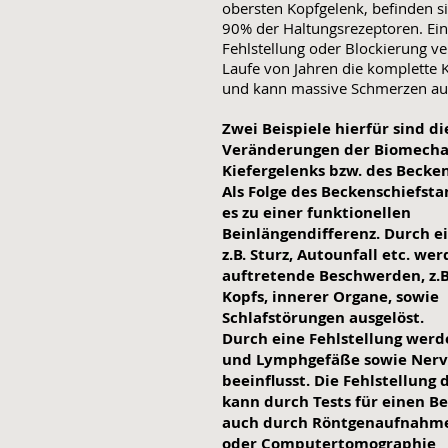
obersten Kopfgelenk, befinden s
90% der Haltungsrezeptoren. Ei
Fehlstellung oder Blockierung v
Laufe von Jahren die komplette K
und kann massive Schmerzen au
Zwei Beispiele hierfür sind di
Veränderungen der Biomecha
Kiefergelenks bzw. des Becken
Als Folge des Beckenschiefs
es zu einer funktionellen
Beinlängendifferenz. Durch e
z.B. Sturz, Autounfall etc. we
auftretende Beschwerden, z.B
Kopfs, innerer Organe, sowie
Schlafstörungen ausgelöst.
Durch eine Fehlstellung werd
und Lymphgefäße sowie Ner
beeinflusst. Die Fehlstellung 
kann durch Tests für einen B
auch durch Röntgenaufnahme
oder Computertomographie