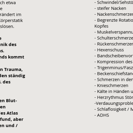
- Schwindel/Sehst
ich etwa
- steifer Nacken
ne
- Nackenschmerze
erändert im
- Begrenzte Rotati
örperstatik
Kopfes
slösen.
- Muskelverspann
- Schulterschmerz
e
- Rückenschmerze
nik des
- Hexenschuss
s.
- Bandscheibenvorf
tands kommt
- Kompression des
- Trigenminus/Fasz
in Trauma,
- Beckenschiefstan
rden ständig
- Schmerzen in de
. des
- Knieschmerzen
- Kälte in Händen
- Herzrythmus Stö
en Blut-
-Verdauungsprobl
ven
- Schlaflosigkeit /
des Atlas
- ADHS
efund, aber
n und /