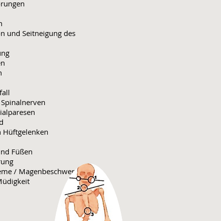
örungen
n
on und Seitneigung des
ung
en
n
all
 Spinalnerven
ialparesen
d
n Hüftgelenken
 und Füßen
rung
eme / Magenbeschwerden
 Müdigkeit